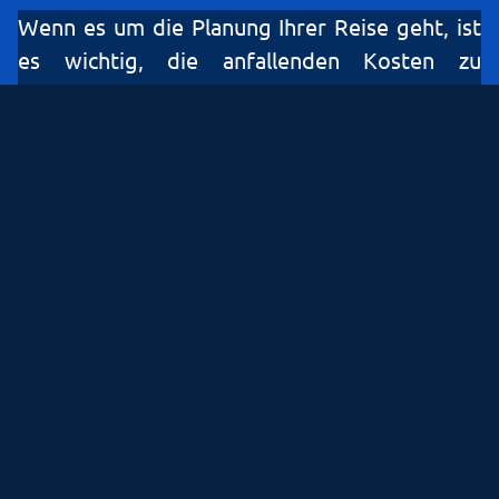
Wenn es um die Planung Ihrer Reise geht, ist
es wichtig, die anfallenden Kosten zu
verstehen.
Einmalige Autofahrt von Belgrad ins Zentrum
von Osijek kostet 175 €, und dies umfasst alle
mit der Reise verbundenen Ausgaben.
Wenn Ihre Reise Sie vom Flughafen Zagreb
nach Osijek führt, beträgt der Preis 340 €,
wobei alle Gebühren und Kosten in diesem
Preis enthalten sind.
Für diejenigen, die von Belgrad nach Osijek
reisen und am gleichen Tag nach Belgrad